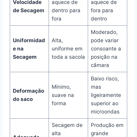
Velocidade
aquece de
aquece de
de Secagem
dentro para
fora para
fora
dentro
Moderado,
Uniformidad
Alta,
pode variar
e na
uniforme em
consoante a
Secagem
toda a sacola
posição na
câmara
Baixo risco,
Mínimo,
mas
Deformação
suave na
ligeiramente
do saco
forma
superior ao
microondas
Secagem de
Produção em
alta
grande