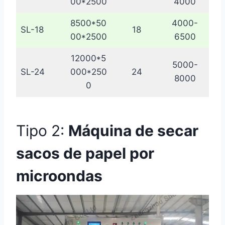
00*2500
4000
8500*50
4000-
SL-18
18
00*2500
6500
12000*5
5000-
SL-24
000*250
24
8000
0
Tipo 2:
Máquina de secar
sacos de papel por
microondas