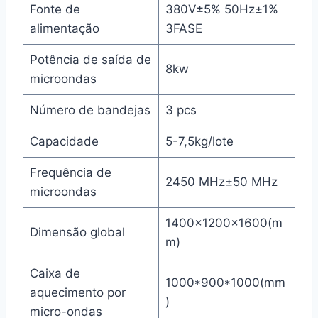
Fonte de
380V±5% 50Hz±1%
alimentação
3FASE
Potência de saída de
8kw
microondas
Número de bandejas
3 pcs
Capacidade
5-7,5kg/lote
Frequência de
2450 MHz±50 MHz
microondas
1400×1200×1600(m
Dimensão global
m)
Caixa de
1000*900*1000(mm
aquecimento por
)
micro-ondas