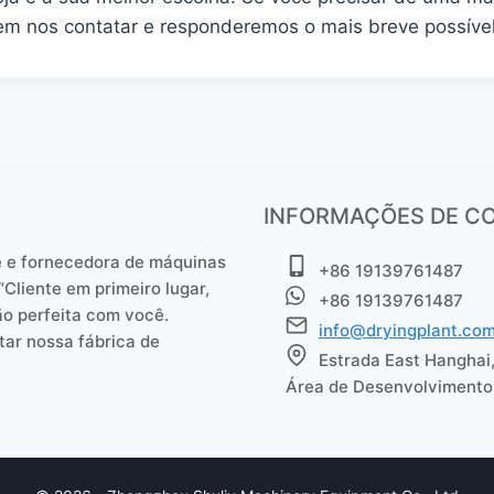
 em nos contatar e responderemos o mais breve possível
INFORMAÇÕES DE C
e e fornecedora de máquinas
+86 19139761487
“Cliente em primeiro lugar,
+86 19139761487
ão perfeita com você.
info@dryingplant.co
tar nossa fábrica de
Estrada East Hanghai
Área de Desenvolvimento