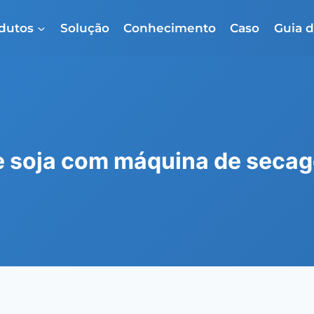
dutos
Solução
Conhecimento
Caso
Guia d
 soja com máquina de secage