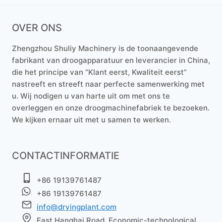
OVER ONS
Zhengzhou Shuliy Machinery is de toonaangevende
fabrikant van droogapparatuur en leverancier in China,
die het principe van “Klant eerst, Kwaliteit eerst”
nastreeft en streeft naar perfecte samenwerking met
u. Wij nodigen u van harte uit om met ons te
overleggen en onze droogmachinefabriek te bezoeken.
Whatsapp
We kijken ernaar uit met u samen te werken.
Email
CONTACTINFORMATIE
Wechat
+86 19139761487
Chat
+86 19139761487
info@dryingplant.com
East Hanghai Road, Economic-technological