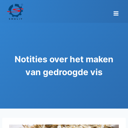
Doorgaan
naar
inhoud
Notities over het maken
van gedroogde vis