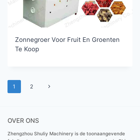
Zonnegroer Voor Fruit En Groenten
Te Koop
Paginanavigatie
Volgende
1
2
pagina
OVER ONS
Zhengzhou Shuliy Machinery is de toonaangevende