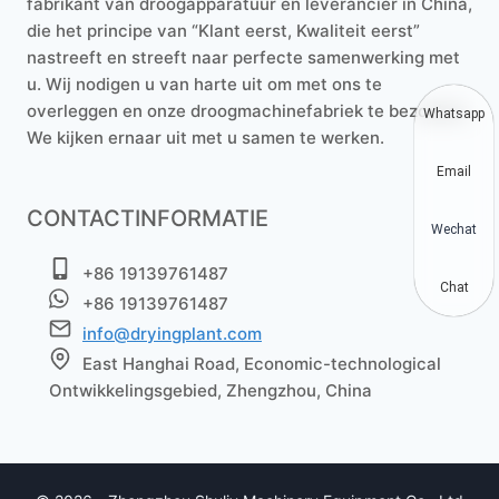
fabrikant van droogapparatuur en leverancier in China,
die het principe van “Klant eerst, Kwaliteit eerst”
nastreeft en streeft naar perfecte samenwerking met
u. Wij nodigen u van harte uit om met ons te
overleggen en onze droogmachinefabriek te bezoeken.
Whatsapp
We kijken ernaar uit met u samen te werken.
Email
CONTACTINFORMATIE
Wechat
+86 19139761487
Chat
+86 19139761487
info@dryingplant.com
East Hanghai Road, Economic-technological
Ontwikkelingsgebied, Zhengzhou, China