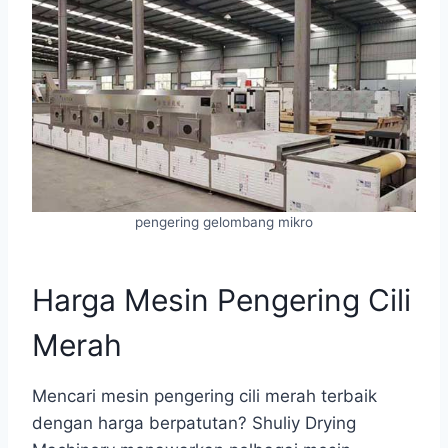
pengering gelombang mikro
Harga Mesin Pengering Cili
Merah
Mencari mesin pengering cili merah terbaik
dengan harga berpatutan? Shuliy Drying