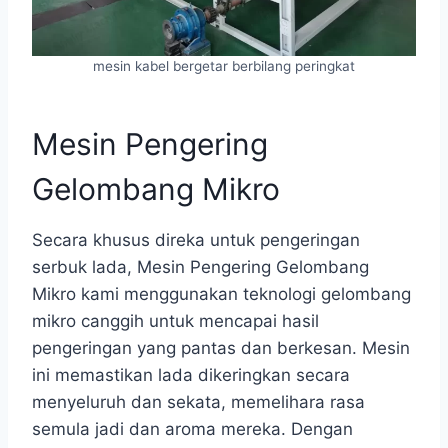
mesin kabel bergetar berbilang peringkat
Mesin Pengering
Gelombang Mikro
Secara khusus direka untuk pengeringan
serbuk lada, Mesin Pengering Gelombang
Mikro kami menggunakan teknologi gelombang
mikro canggih untuk mencapai hasil
pengeringan yang pantas dan berkesan. Mesin
ini memastikan lada dikeringkan secara
menyeluruh dan sekata, memelihara rasa
semula jadi dan aroma mereka. Dengan