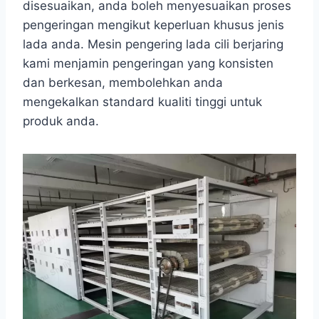
disesuaikan, anda boleh menyesuaikan proses
pengeringan mengikut keperluan khusus jenis
lada anda. Mesin pengering lada cili berjaring
kami menjamin pengeringan yang konsisten
dan berkesan, membolehkan anda
mengekalkan standard kualiti tinggi untuk
produk anda.