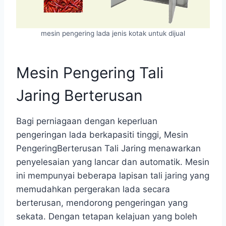
mesin pengering lada jenis kotak untuk dijual
Mesin Pengering Tali
Jaring Berterusan
Bagi perniagaan dengan keperluan
pengeringan lada berkapasiti tinggi, Mesin
PengeringBerterusan Tali Jaring menawarkan
penyelesaian yang lancar dan automatik. Mesin
ini mempunyai beberapa lapisan tali jaring yang
memudahkan pergerakan lada secara
berterusan, mendorong pengeringan yang
sekata. Dengan tetapan kelajuan yang boleh