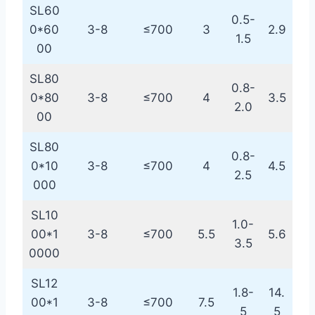
SL60
0.5-
0*60
3-8
≤700
3
2.9
1.5
00
SL80
0.8-
0*80
3-8
≤700
4
3.5
2.0
00
SL80
0.8-
0*10
3-8
≤700
4
4.5
2.5
000
SL10
1.0-
00*1
3-8
≤700
5.5
5.6
3.5
0000
SL12
1.8-
14.
00*1
3-8
≤700
7.5
5
5