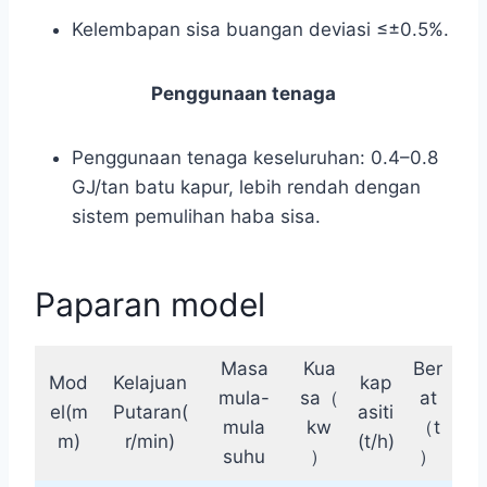
Kelembapan sisa buangan deviasi ≤±0.5%.
Penggunaan tenaga
Penggunaan tenaga keseluruhan: 0.4–0.8
GJ/tan batu kapur, lebih rendah dengan
sistem pemulihan haba sisa.
Paparan model
Masa
Kua
Ber
Mod
Kelajuan
kap
mula-
sa（
at
el(m
Putaran(
asiti
mula
kw
（t
m)
r/min)
(t/h)
suhu
）
）