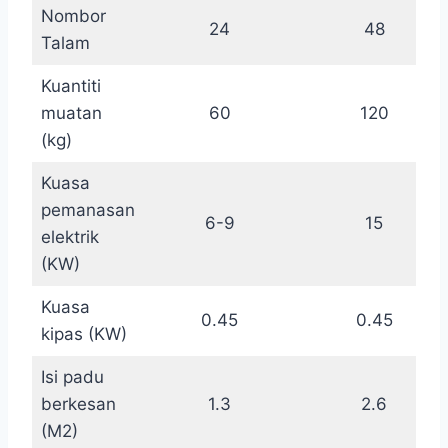
Nombor
24
48
Talam
Kuantiti
muatan
60
120
(kg)
Kuasa
pemanasan
6-9
15
elektrik
(KW)
Kuasa
0.45
0.45
kipas (KW)
Isi padu
berkesan
1.3
2.6
(M2)