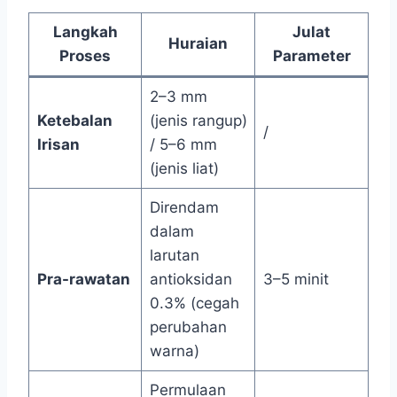
Langkah
Julat
Huraian
Proses
Parameter
2–3 mm
Ketebalan
(jenis rangup)
/
Irisan
/ 5–6 mm
(jenis liat)
Direndam
dalam
larutan
Pra-rawatan
antioksidan
3–5 minit
0.3% (cegah
perubahan
warna)
Permulaan