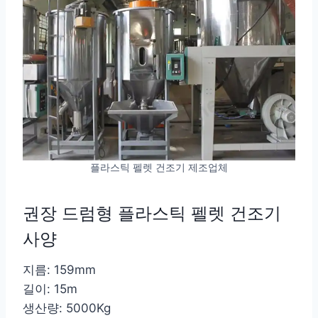
플라스틱 펠렛 건조기 제조업체
권장 드럼형 플라스틱 펠렛 건조기
사양
지름: 159mm
길이: 15m
생산량: 5000Kg