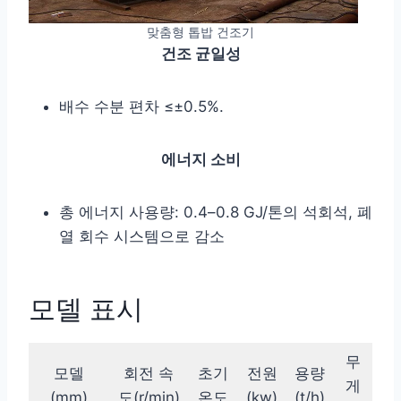
맞춤형 톱밥 건조기
건조 균일성
배수 수분 편차 ≤±0.5%.
에너지 소비
총 에너지 사용량: 0.4–0.8 GJ/톤의 석회석, 폐
열 회수 시스템으로 감소
모델 표시
무
모델
회전 속
초기
전원
용량
게
(mm)
도(r/min)
온도
(kw)
(t/h)