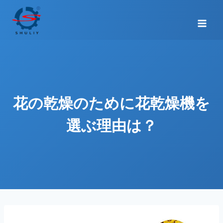
内
容
を
ス
キ
ッ
プ
花の乾燥のために花乾燥機を
選ぶ理由は？