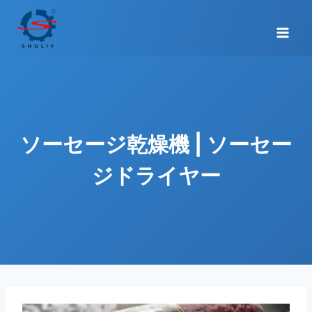
内
容
を
ス
キ
ッ
プ
ソーセージ乾燥機 | ソーセー
ジドライヤー