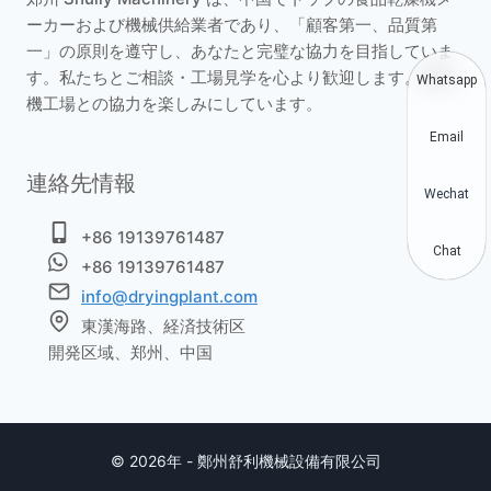
ーカーおよび機械供給業者であり、「顧客第一、品質第
一」の原則を遵守し、あなたと完璧な協力を目指していま
す。私たちとご相談・工場見学を心より歓迎します。乾燥
Whatsapp
機工場との協力を楽しみにしています。
Email
連絡先情報
Wechat
+86 19139761487
Chat
+86 19139761487
info@dryingplant.com
東漢海路、経済技術区
開発区域、郑州、中国
© 2026年 - 鄭州舒利機械設備有限公司