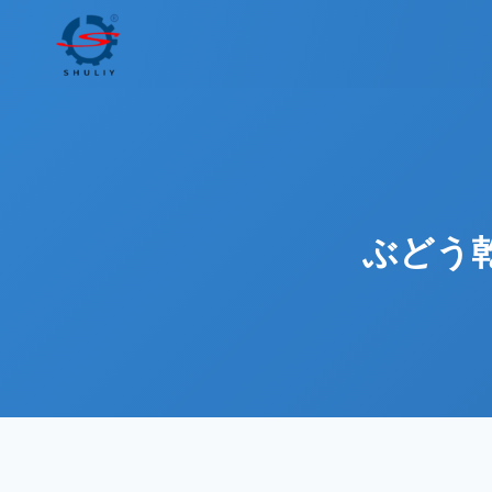
内
容
を
ス
キ
ッ
プ
ぶどう