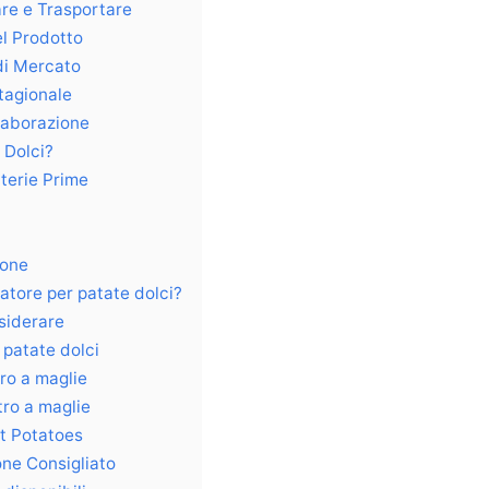
are e Trasportare
el Prodotto
di Mercato
tagionale
Elaborazione
 Dolci?
terie Prime
ione
atore per patate dolci?
siderare
r patate dolci
ro a maglie
tro a maglie
t Potatoes
one Consigliato