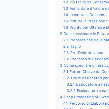
1.2
Più facile da Conserv
1.3
Aumentare il Valore d
1.4
Incontra la Domanda 
1.5
Ridurre la Pressione S
1.6
Pronto per Ulteriore 
2
Come essiccare le Patate
2.1
Preparazione delle Ma
2.2
Taglio
2.3
Pre-Deidratazione
2.4
Processo di Essiccaz
3
Come scegliere un essicc
3.1
Fattori Chiave da Con
3.2
Tipi di essiccatori pe
3.2.1
Essiccatore a nast
3.2.2
Essiccatore a nas
4
Deep Processing of Swee
4.1
Percorso di Elaborazi