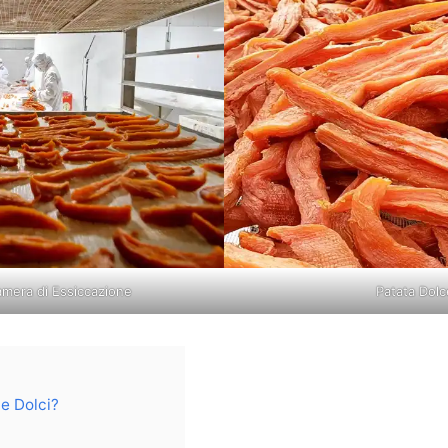
amera di Essiccazione
Patata Dolc
e Dolci?