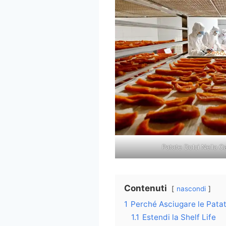
Patate Dolci Nella C
Contenuti
nascondi
1
Perché Asciugare le Patat
1.1
Estendi la Shelf Life