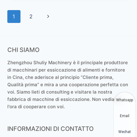
Navigazione
Pagina
1
2
pagina
successiva
CHI SIAMO
Zhengzhou Shuliy Machinery è il principale produttore
di macchinari per essiccazione di alimenti e fornitore
in Cina, che aderisce al principio “Cliente prima,
Qualità prima” e mira a una cooperazione perfetta con
voi. Siamo lieti di consulting e visitare la nostra
fabbrica di macchine di essiccazione. Non vediamo
Whatsapp
l'ora di cooperare con voi.
Email
INFORMAZIONI DI CONTATTO
Wechat