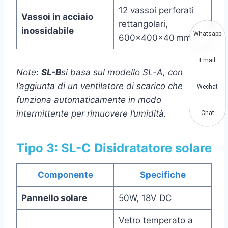
12 vassoi perforati
Vassoi in acciaio
rettangolari,
inossidabile
Whatsapp
600×400×40 mm
Email
Note
:
SL-B
si basa sul modello SL-A, con
l’aggiunta di un ventilatore di scarico che
Wechat
funziona automaticamente in modo
intermittente per rimuovere l’umidità.
Chat
Tipo 3: SL-C
Disidratatore solare
Componente
Specifiche
Pannello solare
50W, 18V DC
Vetro temperato a