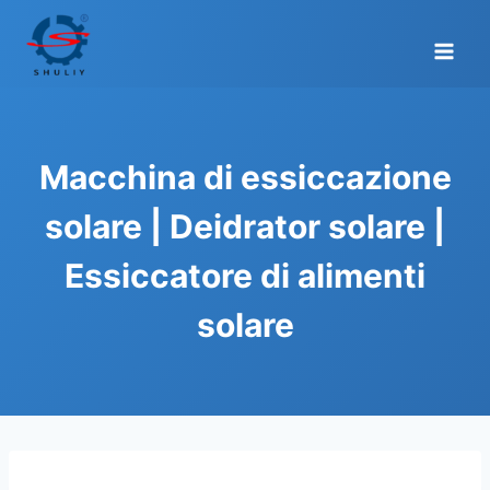
Salta
al
contenuto
Macchina di essiccazione
solare | Deidrator solare |
Essiccatore di alimenti
solare