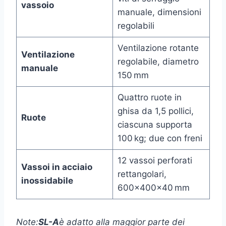
vassoio
manuale, dimensioni
regolabili
Ventilazione rotante
Ventilazione
regolabile, diametro
manuale
150 mm
Quattro ruote in
ghisa da 1,5 pollici,
Ruote
ciascuna supporta
100 kg; due con freni
12 vassoi perforati
Vassoi in acciaio
rettangolari,
inossidabile
600×400×40 mm
Note:
SL-A
è adatto alla maggior parte dei