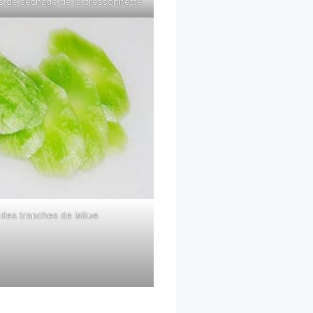
s de séchage de la cressonnette
des tranches de laitue