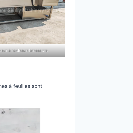
veur à rouleaux brosseurs
s à feuilles sont