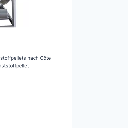
tstoffpellets nach Côte
ststoffpellet-