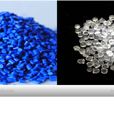
ffpellets
P