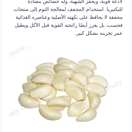
لاذعة قوية، ويحفز الشهية، وله خصائص مضادة
للبكتيريا. استخدام المجفف لمعالجة الثوم إلى منتجات
مجففة لا يحافظ على نكهته الأصلية وعناصره الغذائية
فحسب، بل يعزز أيضًا رائحته القوية قبل الأكل ويطيل
عمر تخزينه بشكل كبير.